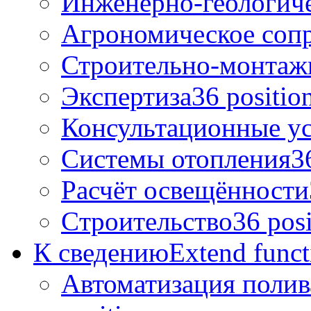
Инженерно-геологич
Агрономическое соп
Строительно-монтаж
Экспертиза
36 positio
Консультационные у
Системы отопления
3
Расчёт освещённости
Cтроительство
36 posi
К сведению
Extend funct
Автоматизация полив